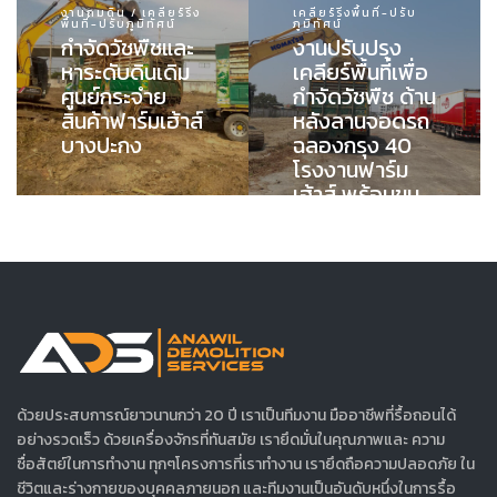
งานถมดิน / เคลียร์ริ่ง
เคลียร์ริ่งพื้นที่-ปรับ
พื้นที่-ปรับภูมิทัศน์
ภูมิทัศน์
กำจัดวัชพืชและ
งานปรับปรุง
หาระดับดินเดิม
เคลียร์พื้นที่เพื่อ
ศูนย์กระจำย
กำจัดวัชพืช ด้าน
สินค้าฟาร์มเฮ้าส์
หลังลานจอดรถ
บางปะกง
ฉลองกรุง 40
โรงงานฟาร์ม
เฮ้าส์ พร้อมขน
ย้ายไปทิ้งนอก
พื้นที่
ด้วยประสบการณ์ยาวนานกว่า 20 ปี เราเป็นทีมงาน มืออาชีพที่รื้อถอนได้
อย่างรวดเร็ว ด้วยเครื่องจักรที่ทันสมัย เรายึดมั่นในคุณภาพและ ความ
ซื่อสัตย์ในการทำงาน ทุกๆโครงการที่เราทำงาน เรายึดถือความปลอดภัย ใน
ชีวิตและร่างกายของบุคคลภายนอก และทีมงานเป็นอันดับหนึ่งในการรื้อ