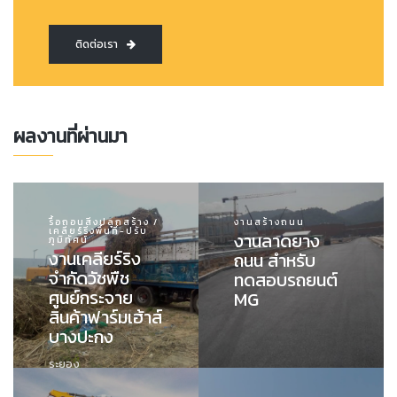
ติดต่อเรา
ผลงานที่ผ่านมา
รื้อถอนสิ่งปลูกสร้าง /
งานสร้างถนน
เคลียร์ริ่งพื้นที่-ปรับ
งานลาดยาง
ภูมิทัศน์
งานเคลียร์ริง
ถนน สำหรับ
จำกัดวัชพืช
ทดสอบรถยนต์
ศูนย์กระจาย
MG
สินค้าฟาร์มเฮ้าส์
บางปะกง
ระยอง