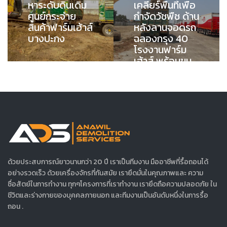
หาระดับดินเดิม
เคลียร์พื้นที่เพื่อ
ศูนย์กระจำย
กำจัดวัชพืช ด้าน
สินค้าฟาร์มเฮ้าส์
หลังลานจอดรถ
บางปะกง
ฉลองกรุง 40
โรงงานฟาร์ม
เฮ้าส์ พร้อมขน
ย้ายไปทิ้งนอก
พื้นที่
ด้วยประสบการณ์ยาวนานกว่า 20 ปี เราเป็นทีมงาน มืออาชีพที่รื้อถอนได้
อย่างรวดเร็ว ด้วยเครื่องจักรที่ทันสมัย เรายึดมั่นในคุณภาพและ ความ
ซื่อสัตย์ในการทำงาน ทุกๆโครงการที่เราทำงาน เรายึดถือความปลอดภัย ใน
ชีวิตและร่างกายของบุคคลภายนอก และทีมงานเป็นอันดับหนึ่งในการรื้อ
ถอน .