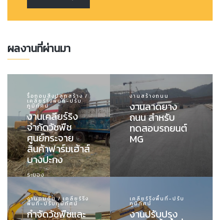
ผลงานที่ผ่านมา
รื้อถอนสิ่งปลูกสร้าง /
งานสร้างถนน
เคลียร์ริ่งพื้นที่-ปรับ
งานลาดยาง
ภูมิทัศน์
งานเคลียร์ริง
ถนน สำหรับ
จำกัดวัชพืช
ทดสอบรถยนต์
ศูนย์กระจาย
MG
สินค้าฟาร์มเฮ้าส์
บางปะกง
ระยอง
งานถมดิน / เคลียร์ริ่ง
เคลียร์ริ่งพื้นที่-ปรับ
พื้นที่-ปรับภูมิทัศน์
ภูมิทัศน์
กำจัดวัชพืชและ
งานปรับปรุง