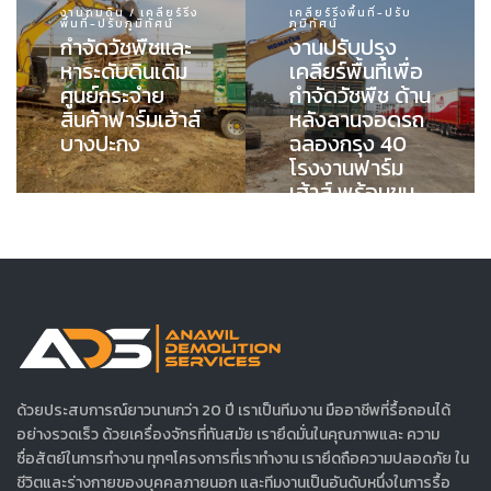
งานถมดิน / เคลียร์ริ่ง
เคลียร์ริ่งพื้นที่-ปรับ
พื้นที่-ปรับภูมิทัศน์
ภูมิทัศน์
กำจัดวัชพืชและ
งานปรับปรุง
หาระดับดินเดิม
เคลียร์พื้นที่เพื่อ
ศูนย์กระจำย
กำจัดวัชพืช ด้าน
สินค้าฟาร์มเฮ้าส์
หลังลานจอดรถ
บางปะกง
ฉลองกรุง 40
โรงงานฟาร์ม
เฮ้าส์ พร้อมขน
ย้ายไปทิ้งนอก
พื้นที่
ด้วยประสบการณ์ยาวนานกว่า 20 ปี เราเป็นทีมงาน มืออาชีพที่รื้อถอนได้
อย่างรวดเร็ว ด้วยเครื่องจักรที่ทันสมัย เรายึดมั่นในคุณภาพและ ความ
ซื่อสัตย์ในการทำงาน ทุกๆโครงการที่เราทำงาน เรายึดถือความปลอดภัย ใน
ชีวิตและร่างกายของบุคคลภายนอก และทีมงานเป็นอันดับหนึ่งในการรื้อ