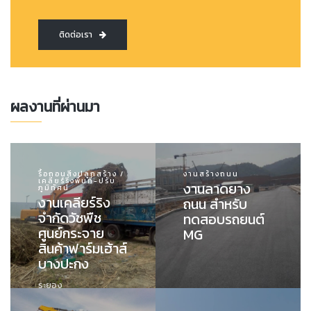
ติดต่อเรา
ผลงานที่ผ่านมา
รื้อถอนสิ่งปลูกสร้าง /
งานสร้างถนน
เคลียร์ริ่งพื้นที่-ปรับ
งานลาดยาง
ภูมิทัศน์
งานเคลียร์ริง
ถนน สำหรับ
จำกัดวัชพืช
ทดสอบรถยนต์
ศูนย์กระจาย
MG
สินค้าฟาร์มเฮ้าส์
บางปะกง
ระยอง