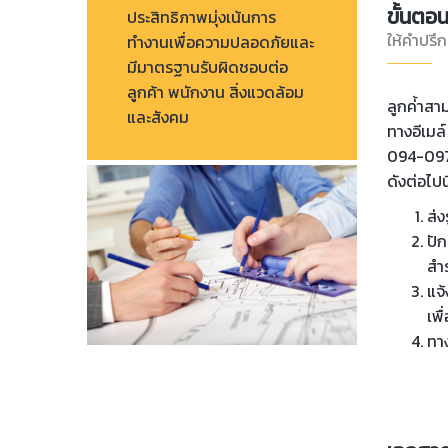
ขั้นตอ
ประสิทธิภาพมุ่งเน้นการ
ให้คำปรึ
ทำงานเพื่อความปลอดภัยและ
มีมาตรฐานรับผิดชอบต่อ
ลูกค้า พนักงาน สิ่งแวดล้อม
ลูกค่้าส
และสังคม
ทางอีเมล
094-097-
ดังต่อไปน
ส่
ปัก
สำร
แจ้
เพ
ทาง