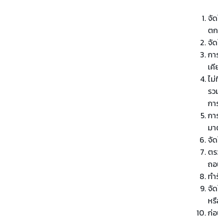
จัด
ตก
จัด
การ
เค
ไม่
รว
กา
กา
มา
จั
ตรว
ถอ
ทำร
จั
หร
ก่