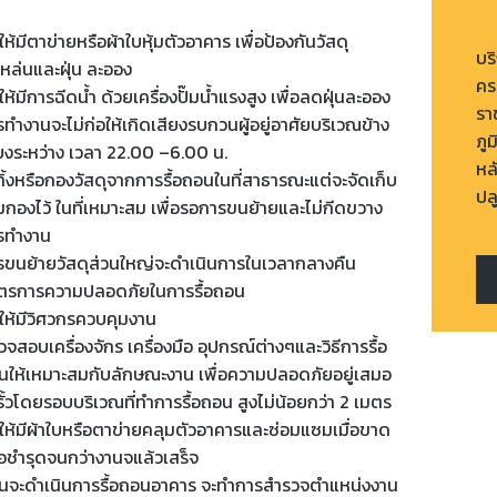
ให้มีตาข่ายหรือผ้าใบหุ้มตัวอาคาร เพื่อป้องกันวัสดุ
บร
หล่นและฝุ่น ละออง
คร
ให้มีการฉีดน้ำ ด้วยเครื่องปั๊มน้ำแรงสูง เพื่อลดฝุ่นละออง
รา
ทำงานจะไม่ก่อให้เกิดเสียงรบกวนผู้อยู่อาศัยบริเวณข้าง
ภู
ียงระหว่าง เวลา 22.00 –6.00 น.
หล
ทิ้งหรือกองวัสดุจากการรื้อถอนในที่สาธารณะแต่จะจัดเก็บ
ปล
มกองไว้ ในที่เหมาะสม เพื่อรอการขนย้ายและไม่กีดขวาง
รทำงาน
รขนย้ายวัสดุส่วนใหญ่จะดำเนินการในเวลากลางคืน
ตรการความปลอดภัยในการรื้อถอน
ดให้มีวิศวกรควบคุมงาน
จสอบเครื่องจักร เครื่องมือ อุปกรณ์ต่างๆและวิธีการรื้อ
นให้เหมาะสมกับลักษณะงาน เพื่อความปลอดภัยอยู่เสมอ
ั้วโดยรอบบริเวณที่ทำการรื้อถอน สูงไม่น้อยกว่า 2 เมตร
ดให้มีผ้าใบหรือตาข่ายคลุมตัวอาคารและซ่อมแซมเมื่อขาด
ือชำรุดจนกว่างานจแล้วเสร็จ
อนจะดำเนินการรื้อถอนอาคาร จะทำการสำรวจตำแหน่งงาน