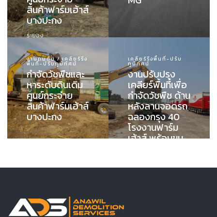
MG
สินค้าฟาร์มเฮ้าส์
บางปะกง
ระยอง
งานถมดิน / เคลียร์ริ่ง
เคลียร์ริ่งพื้นที่-ปรับ
พื้นที่-ปรับภูมิทัศน์
ภูมิทัศน์
กำจัดวัชพืชและ
งานปรับปรุง
หาระดับดินเดิม
เคลียร์พื้นที่เพื่อ
ศูนย์กระจำย
กำจัดวัชพืช ด้าน
สินค้าฟาร์มเฮ้าส์
หลังลานจอดรถ
บางปะกง
ฉลองกรุง 40
โรงงานฟาร์ม
เฮ้าส์ พร้อมขน
ย้ายไปทิ้งนอก
พื้นที่