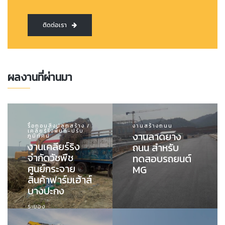
ติดต่อเรา
ผลงานที่ผ่านมา
รื้อถอนสิ่งปลูกสร้าง /
งานสร้างถนน
เคลียร์ริ่งพื้นที่-ปรับ
งานลาดยาง
ภูมิทัศน์
งานเคลียร์ริง
ถนน สำหรับ
จำกัดวัชพืช
ทดสอบรถยนต์
ศูนย์กระจาย
MG
สินค้าฟาร์มเฮ้าส์
บางปะกง
ระยอง