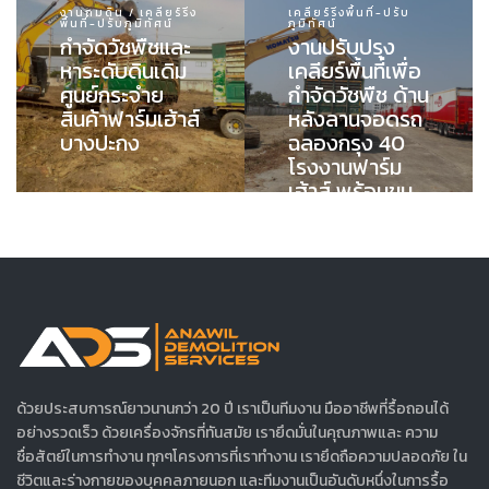
งานถมดิน / เคลียร์ริ่ง
เคลียร์ริ่งพื้นที่-ปรับ
พื้นที่-ปรับภูมิทัศน์
ภูมิทัศน์
กำจัดวัชพืชและ
งานปรับปรุง
หาระดับดินเดิม
เคลียร์พื้นที่เพื่อ
ศูนย์กระจำย
กำจัดวัชพืช ด้าน
สินค้าฟาร์มเฮ้าส์
หลังลานจอดรถ
บางปะกง
ฉลองกรุง 40
โรงงานฟาร์ม
เฮ้าส์ พร้อมขน
ย้ายไปทิ้งนอก
พื้นที่
ด้วยประสบการณ์ยาวนานกว่า 20 ปี เราเป็นทีมงาน มืออาชีพที่รื้อถอนได้
อย่างรวดเร็ว ด้วยเครื่องจักรที่ทันสมัย เรายึดมั่นในคุณภาพและ ความ
ซื่อสัตย์ในการทำงาน ทุกๆโครงการที่เราทำงาน เรายึดถือความปลอดภัย ใน
ชีวิตและร่างกายของบุคคลภายนอก และทีมงานเป็นอันดับหนึ่งในการรื้อ