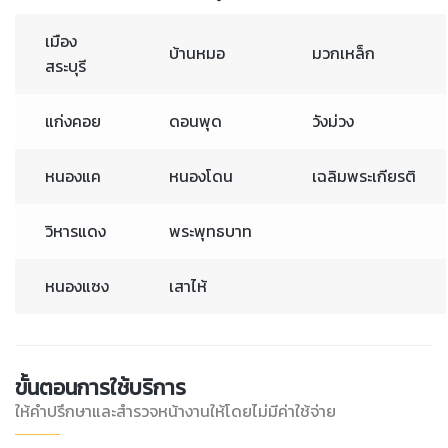
เมือง
บ้านหมอ
มวกเหล็ก
สระบุรี
แก่งคอย
ดอนพุด
วังม่วง
หนองแค
หนองโดน
เฉลิมพระเกียรติ
วิหารแดง
พระพุทธบาท
หนองแซง
เสาไห้
ขั้นตอนการใช้บริการ
ให้คำปรึกษาและสำรวจหน้างานให้โดยไม่มีค่าใช้จ่าย