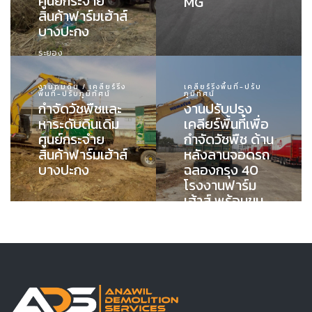
ศูนย์กระจาย
MG
สินค้าฟาร์มเฮ้าส์
บางปะกง
ระยอง
งานถมดิน / เคลียร์ริ่ง
เคลียร์ริ่งพื้นที่-ปรับ
พื้นที่-ปรับภูมิทัศน์
ภูมิทัศน์
กำจัดวัชพืชและ
งานปรับปรุง
หาระดับดินเดิม
เคลียร์พื้นที่เพื่อ
ศูนย์กระจำย
กำจัดวัชพืช ด้าน
สินค้าฟาร์มเฮ้าส์
หลังลานจอดรถ
บางปะกง
ฉลองกรุง 40
โรงงานฟาร์ม
เฮ้าส์ พร้อมขน
ย้ายไปทิ้งนอก
พื้นที่