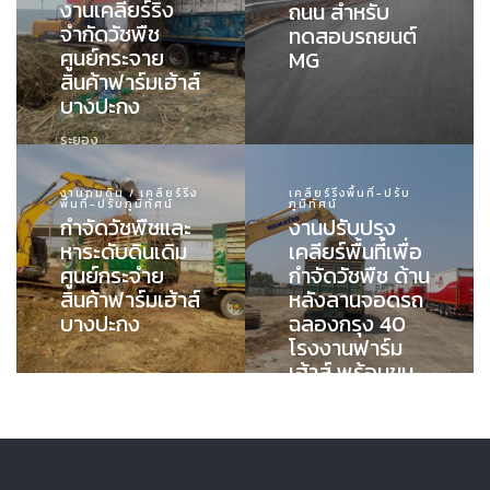
งานเคลียร์ริง
ถนน สำหรับ
จำกัดวัชพืช
ทดสอบรถยนต์
ศูนย์กระจาย
MG
สินค้าฟาร์มเฮ้าส์
บางปะกง
ระยอง
งานถมดิน / เคลียร์ริ่ง
เคลียร์ริ่งพื้นที่-ปรับ
พื้นที่-ปรับภูมิทัศน์
ภูมิทัศน์
กำจัดวัชพืชและ
งานปรับปรุง
หาระดับดินเดิม
เคลียร์พื้นที่เพื่อ
ศูนย์กระจำย
กำจัดวัชพืช ด้าน
สินค้าฟาร์มเฮ้าส์
หลังลานจอดรถ
บางปะกง
ฉลองกรุง 40
โรงงานฟาร์ม
เฮ้าส์ พร้อมขน
ย้ายไปทิ้งนอก
พื้นที่