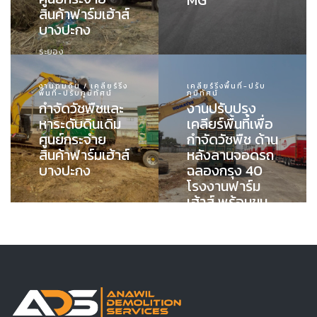
MG
สินค้าฟาร์มเฮ้าส์
บางปะกง
ระยอง
งานถมดิน / เคลียร์ริ่ง
เคลียร์ริ่งพื้นที่-ปรับ
พื้นที่-ปรับภูมิทัศน์
ภูมิทัศน์
กำจัดวัชพืชและ
งานปรับปรุง
หาระดับดินเดิม
เคลียร์พื้นที่เพื่อ
ศูนย์กระจำย
กำจัดวัชพืช ด้าน
สินค้าฟาร์มเฮ้าส์
หลังลานจอดรถ
บางปะกง
ฉลองกรุง 40
โรงงานฟาร์ม
เฮ้าส์ พร้อมขน
ย้ายไปทิ้งนอก
พื้นที่