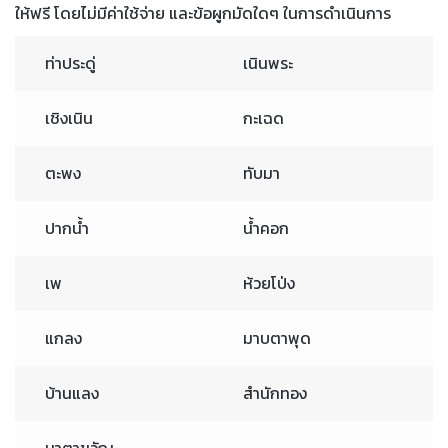
ให้ฟรี โดยไม่มีค่าใช้จ่าย และข้อผูกมัดใดๆ ในการดำเนินการ
ท่าประดู่
เนินพระ
เชิงเนิน
กะเฉด
ตะพง
ทับมา
ปากน้ำ
น้ำคอก
เพ
ห้วยโป่ง
แกลง
มาบตาพุด
บ้านแลง
สำนักทอง
นาตาขวัญ