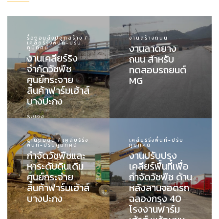
รื้อถอนสิ่งปลูกสร้าง /
งานสร้างถนน
เคลียร์ริ่งพื้นที่-ปรับ
งานลาดยาง
ภูมิทัศน์
งานเคลียร์ริง
ถนน สำหรับ
จำกัดวัชพืช
ทดสอบรถยนต์
ศูนย์กระจาย
MG
สินค้าฟาร์มเฮ้าส์
บางปะกง
ระยอง
งานถมดิน / เคลียร์ริ่ง
เคลียร์ริ่งพื้นที่-ปรับ
พื้นที่-ปรับภูมิทัศน์
ภูมิทัศน์
กำจัดวัชพืชและ
งานปรับปรุง
หาระดับดินเดิม
เคลียร์พื้นที่เพื่อ
ศูนย์กระจำย
กำจัดวัชพืช ด้าน
สินค้าฟาร์มเฮ้าส์
หลังลานจอดรถ
บางปะกง
ฉลองกรุง 40
โรงงานฟาร์ม