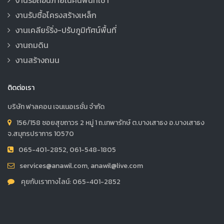
งานรับซื้อโครงสร้างเหล็ก
งานเคลียร์ริ่ง-ปรับภูมิทัศน์พื้นที่
งานถมดิน
งานสร้างถนน
ติดต่อเรา
บริษัท ฟาลคอน เจนเนอเรชั่น จำกัด
156/158 ซอยสุขถาวร 2 หมู่ 1 ถ.เทพารักษ์ ต.บางเสาธง อ.บางเสาธง
จ.สมุทรปราการ 10570
065-401-2852, 061-548-1805
services@anawil.com, anawil@live.com
คุยกับเราทางไลน์: 065-401-2852