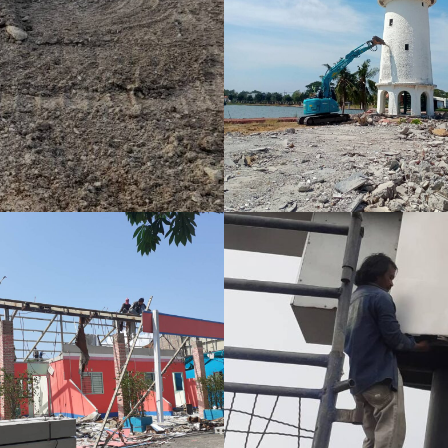
ษัท แลนด์แอนด์รีสอร์ท
ธนันต์ วงษ์เกษม
ัด
Florida
ืองสมุทรสาคร จ.สมุทรสาคร
VIEW MORE
IEW MORE