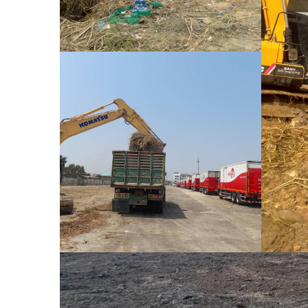
ที่
หลัง
ง 40
ร้อม
่
สร้าง / เคลียร์ริ่งพื้นที่-ปรับภูมิทัศน์
รื้อถอนสิ่งปลูกสร้าง
ฮ้าส์
งาน