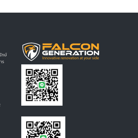
ักษ์
การ
2