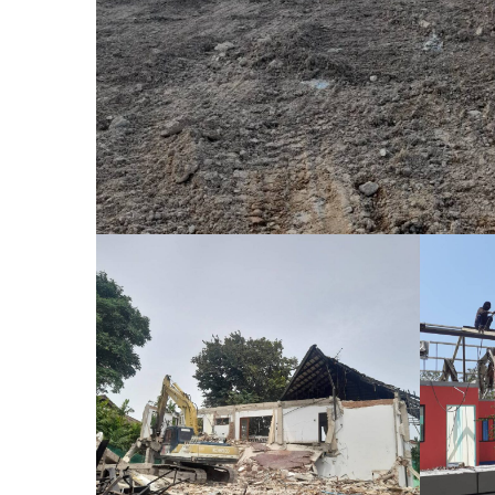
บริ
จำก
อ.เม
V
มู่
งานรื้อถอนโรงแรมโรแมน
งานรื้อถอนหอนาฬิกา ที่นาเกลือ พัทยา
ติก 2 จ.ระยอง
Status: Completed
ระยอง
VIEW MORE
VIEW MORE