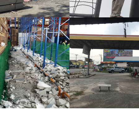
รื้อถอนปั้มน้ำมันเก่า
IEW MORE