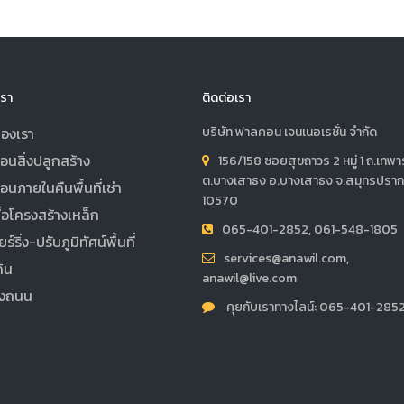
รา
ติดต่อเรา
องเรา
บริษัท ฟาลคอน เจนเนอเรชั่น จำกัด
ถอนสิ่งปลูกสร้าง
156/158 ซอยสุขถาวร 2 หมู่ 1 ถ.เทพาร
ต.บางเสาธง อ.บางเสาธง จ.สมุทรปรา
อนภายในคืนพื้นที่เช่า
10570
ื้อโครงสร้างเหล็ก
065-401-2852, 061-548-1805
์ริ่ง-ปรับภูมิทัศน์พื้นที่
services@anawil.com,
ิน
anawil@live.com
างถนน
คุยกับเราทางไลน์: 065-401-285