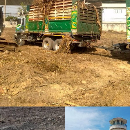
รื้อถอนประภาคาร
งานนรื้อตึกแถว 2 ชั้น ค