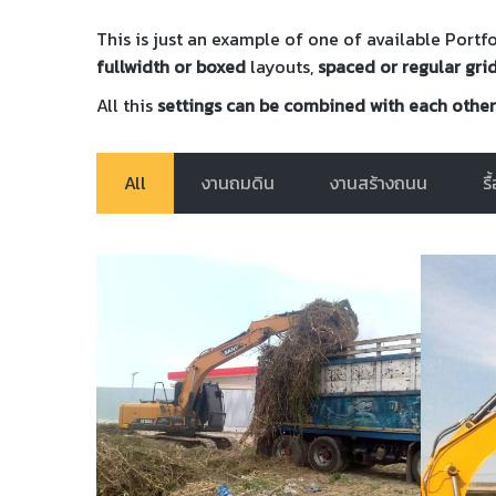
This is just an example of one of available Port
fullwidth or boxed
layouts,
spaced or regular gri
All this
settings can be combined with each other
All
งานถมดิน
งานสร้างถนน
ร
งานสร้างถนน
ัชพืช
บดินเดิม ศูนย์กระจำยสินค้าฟาร์มเฮ้าส์
ร์ม