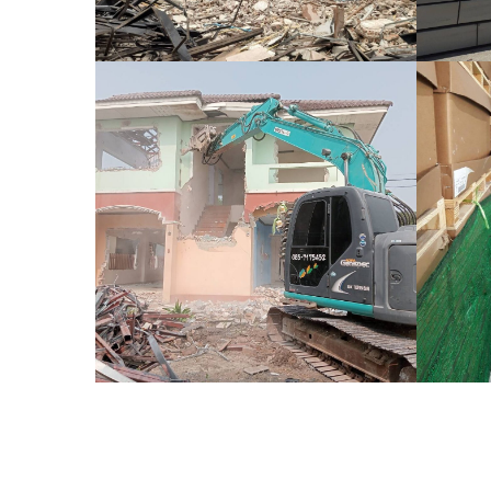
กสร้าง
ุณเจน
งานรื้อถอนผนังก่ออิฐมวล
งาน
เบาเดิม บริษัท ธนบุรี
ประกอบรถยนต์ จำกัด
V
VIEW MORE