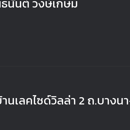
ณธนันต์ วงษ์เกษม
่บ้านเลคไซด์วิลล่า 2 ถ.บาง