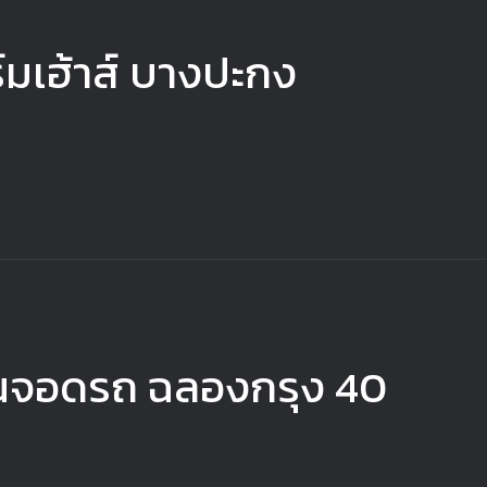
์มเฮ้าส์ บางปะกง
งลานจอดรถ ฉลองกรุง 40