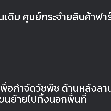
นเดิม ศูนย์กระจำยสินค้าฟาร
ี่เพื่อกำจัดวัชพืช ด้านหลั
นย้ายไปทิ้งนอกพื้นที่