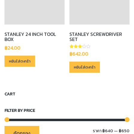
STANLEY 24 INCH TOOL
STANLEY SCREWDRIVER
BOX
SET
฿
24.00
ให้
฿
642.00
คะแนน
3.00
หยิบใส่ตะกร้า
ตั้งแต่
หยิบใส่ตะกร้า
1-5
คะแนน
CART
FILTER BY PRICE
รา
รา
ราคา
฿640
—
฿650
คัดกรอง