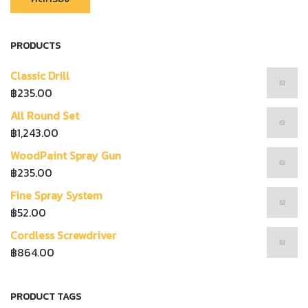
ต่ำ
สู
สุ
PRODUCTS
Classic Drill
฿
235.00
All Round Set
฿
1,243.00
WoodPaint Spray Gun
฿
235.00
Fine Spray System
฿
52.00
Cordless Screwdriver
฿
864.00
PRODUCT TAGS